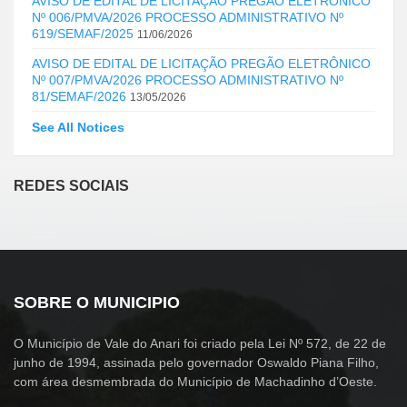
AVISO DE EDITAL DE LICITAÇÃO PREGÃO ELETRÔNICO
Nº 006/PMVA/2026 PROCESSO ADMINISTRATIVO Nº
619/SEMAF/2025
11/06/2026
AVISO DE EDITAL DE LICITAÇÃO PREGÃO ELETRÔNICO
Nº 007/PMVA/2026 PROCESSO ADMINISTRATIVO Nº
81/SEMAF/2026
13/05/2026
See All Notices
REDES SOCIAIS
SOBRE O MUNICIPIO
O Município de Vale do Anari foi criado pela Lei Nº 572, de 22 de
junho de 1994, assinada pelo governador Oswaldo Piana Filho,
com área desmembrada do Município de Machadinho d’Oeste.