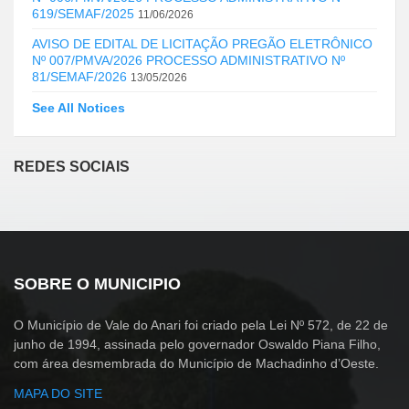
619/SEMAF/2025
11/06/2026
AVISO DE EDITAL DE LICITAÇÃO PREGÃO ELETRÔNICO
Nº 007/PMVA/2026 PROCESSO ADMINISTRATIVO Nº
81/SEMAF/2026
13/05/2026
See All Notices
REDES SOCIAIS
SOBRE O MUNICIPIO
O Município de Vale do Anari foi criado pela Lei Nº 572, de 22 de
junho de 1994, assinada pelo governador Oswaldo Piana Filho,
com área desmembrada do Município de Machadinho d’Oeste.
MAPA DO SITE