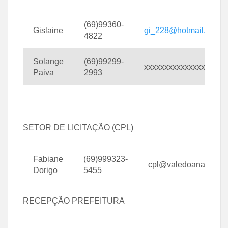
(69)99360-
Gislaine
gi_228@hotmail.com
4822
Solange
(69)99299-
xxxxxxxxxxxxxxxxxxxx
Paiva
2993
SETOR DE LICITAÇÃO (CPL)
Fabiane
(69)999323-
cpl@valedoanari.ro.go
Dorigo
5455
RECEPÇÃO PREFEITURA