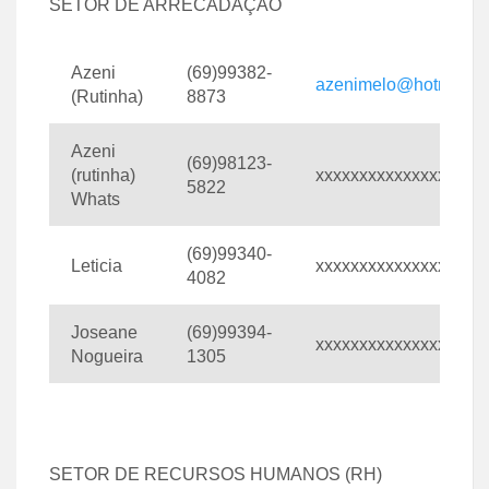
SETOR DE ARRECADAÇÃO
Azeni
(69)99382-
azenimelo@hotmail.
(Rutinha)
8873
Azeni
(69)98123-
(rutinha)
xxxxxxxxxxxxxxxxxxx
5822
Whats
(69)99340-
Leticia
xxxxxxxxxxxxxxxxxxx
4082
Joseane
(69)99394-
xxxxxxxxxxxxxxxxxxx
Nogueira
1305
SETOR DE RECURSOS HUMANOS (RH)