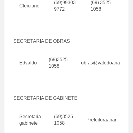
(69)99303-
(69) 3525-
Cleiciane
9772
1058
SECRETARIA DE OBRAS
(69)3525-
Edvaldo
obras@valedoanari.ro.go
1058
SECRETARIA DE GABINETE
Secretaria
(69)3525-
Prefeituraanari_gabi
gabinete
1058