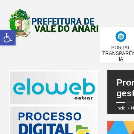
Abrir a barra de ferramentas
PORTAL
TRANSPARÊ
IA
Pro
ges
Incio
N