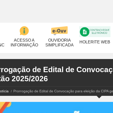
ACESSO A
OUVIDORIA
HOLERITE WEB
NC
INFORMAÇÃO
SIMPLIFICADA
rrogação de Edital de Convocaç
tão 2025/2026
otícia
Prorrogação de Edital de Convocação para eleição da CIPA g