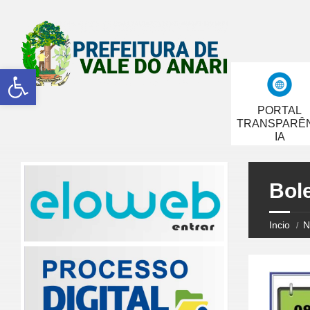
Abrir a barra de ferramentas
PORTAL
TRANSPARÊ
IA
Bol
Incio
N