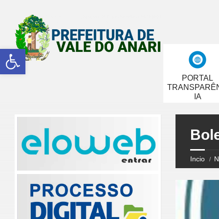
Abrir a barra de ferramentas
PORTAL
TRANSPARÊ
IA
Bol
Incio
N