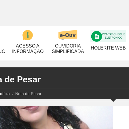
ACESSO A
OUVIDORIA
HOLERITE WEB
NC
INFORMAÇÃO
SIMPLIFICADA
a de Pesar
otícia
Nota de Pesar