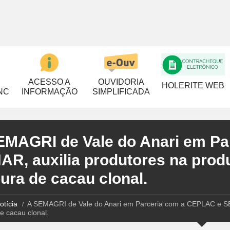
ACESSO A
OUVIDORIA
HOLERITE WEB
NC
INFORMAÇÃO
SIMPLIFICADA
EMAGRI de Vale do Anari em Pa
AR, auxilia produtores na prod
ura de cacau clonal.
otícia
A SEMAGRI de Vale do Anari em Parceria com a CEPLAC e SEN
e cacau clonal.