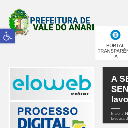
Abrir a barra de ferramentas
PORTAL
TRANSPARÊ
IA
A S
SEN
lavo
Incio
N
lavoura d