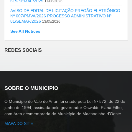
619/SEMAF/2025
11/06/2026
AVISO DE EDITAL DE LICITAÇÃO PREGÃO ELETRÔNICO
Nº 007/PMVA/2026 PROCESSO ADMINISTRATIVO Nº
81/SEMAF/2026
13/05/2026
See All Notices
REDES SOCIAIS
SOBRE O MUNICIPIO
O Município de Vale do Anari foi criado pela Lei Nº 572, de 22 de
junho de 1994, assinada pelo governador Oswaldo Piana Filho,
com área desmembrada do Município de Machadinho d’Oeste.
MAPA DO SITE