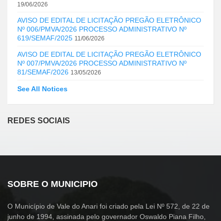
19/06/2026
AVISO DE EDITAL DE LICITAÇÃO PREGÃO ELETRÔNICO
Nº 006/PMVA/2026 PROCESSO ADMINISTRATIVO Nº
619/SEMAF/2025
11/06/2026
AVISO DE EDITAL DE LICITAÇÃO PREGÃO ELETRÔNICO
Nº 007/PMVA/2026 PROCESSO ADMINISTRATIVO Nº
81/SEMAF/2026
13/05/2026
See All Notices
REDES SOCIAIS
SOBRE O MUNICIPIO
O Município de Vale do Anari foi criado pela Lei Nº 572, de 22 de
junho de 1994, assinada pelo governador Oswaldo Piana Filho,