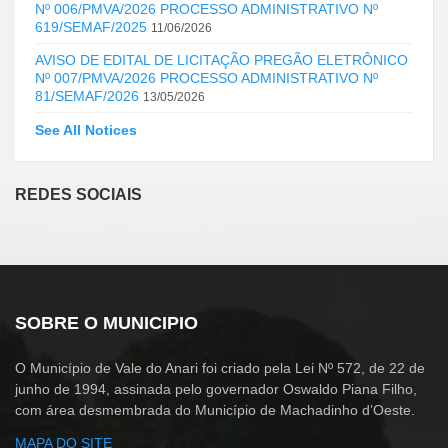
Nº 006/PMVA/2026 PROCESSO ADMINISTRATIVO Nº
619/SEMAF/2025
11/06/2026
AVISO DE EDITAL DE LICITAÇÃO PREGÃO ELETRÔNICO
Nº 007/PMVA/2026 PROCESSO ADMINISTRATIVO Nº
81/SEMAF/2026
13/05/2026
See All Notices
REDES SOCIAIS
SOBRE O MUNICIPIO
O Município de Vale do Anari foi criado pela Lei Nº 572, de 22 de
junho de 1994, assinada pelo governador Oswaldo Piana Filho,
com área desmembrada do Município de Machadinho d’Oeste.
MAPA DO SITE