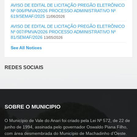
AVISO DE EDITAL DE LICITAÇÃO PREGÃO ELETRÔNICO
Nº 006/PMVA/2026 PROCESSO ADMINISTRATIVO Nº
619/SEMAF/2025
11/06/2026
AVISO DE EDITAL DE LICITAÇÃO PREGÃO ELETRÔNICO
Nº 007/PMVA/2026 PROCESSO ADMINISTRATIVO Nº
81/SEMAF/2026
13/05/2026
See All Notices
REDES SOCIAIS
SOBRE O MUNICIPIO
O Município de Vale do Anari foi criado pela Lei Nº 572, de 22 de
junho de 1994, assinada pelo governador Oswaldo Piana Filho,
com área desmembrada do Município de Machadinho d’Oeste.