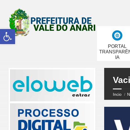
Abrir a barra de ferramentas
PORTAL
TRANSPARÊ
IA
Vac
Incio
N