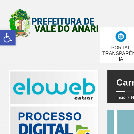
Abrir a barra de ferramentas
PORTAL
TRANSPARÊ
IA
Car
Incio
N