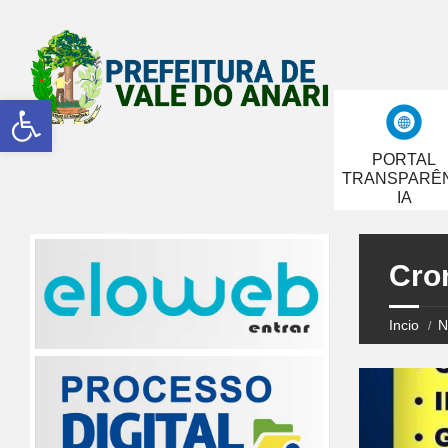
Abrir a barra de ferramentas
PORTAL
TRANSPARÊ
IA
Cro
Incio
N