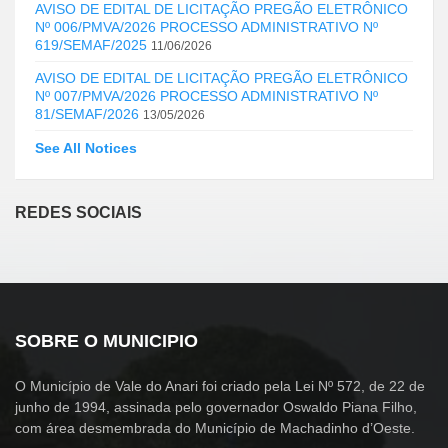
AVISO DE EDITAL DE LICITAÇÃO PREGÃO ELETRÔNICO
Nº 006/PMVA/2026 PROCESSO ADMINISTRATIVO Nº
619/SEMAF/2025
11/06/2026
AVISO DE EDITAL DE LICITAÇÃO PREGÃO ELETRÔNICO
Nº 007/PMVA/2026 PROCESSO ADMINISTRATIVO Nº
81/SEMAF/2026
13/05/2026
See All Notices
REDES SOCIAIS
SOBRE O MUNICIPIO
O Município de Vale do Anari foi criado pela Lei Nº 572, de 22 de
junho de 1994, assinada pelo governador Oswaldo Piana Filho,
com área desmembrada do Município de Machadinho d’Oeste.