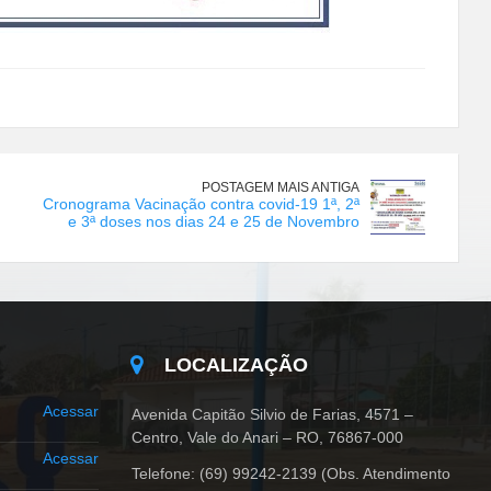
POSTAGEM MAIS ANTIGA
Cronograma Vacinação contra covid-19 1ª, 2ª
e 3ª doses nos dias 24 e 25 de Novembro
LOCALIZAÇÃO
Acessar
Avenida Capitão Silvio de Farias, 4571 –
Centro, Vale do Anari – RO, 76867-000
Acessar
Telefone: (69) 99242-2139 (Obs. Atendimento