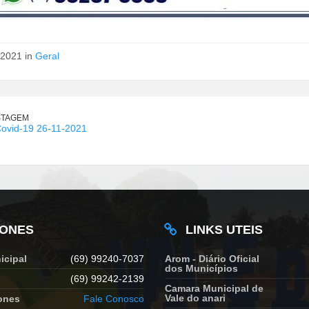
/2021 in
Geral
STAGEM
Covid-19 26-11-2021
FONES
LINKS UTEIS
icipal
(69) 99240-7037
Arom - Diário Oficial
dos Municípios
(69) 99242-2139
Camara Municipal de
Vale do anari
ones
Fale Conosco