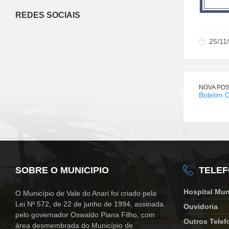
REDES SOCIAIS
25/11
NOVA PO
Boletim 
SOBRE O MUNICIPIO
TELE
Hospital Mun
O Município de Vale do Anari foi criado pela
Lei Nº 572, de 22 de junho de 1994, assinada
Ouvidoria
pelo governador Oswaldo Piana Filho, com
Outros Telef
área desmembrada do Município de