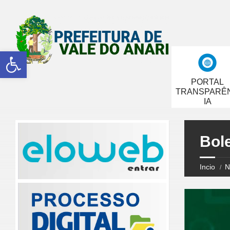
Abrir a barra de ferramentas
PORTAL
TRANSPARÊ
IA
Bol
Incio
N