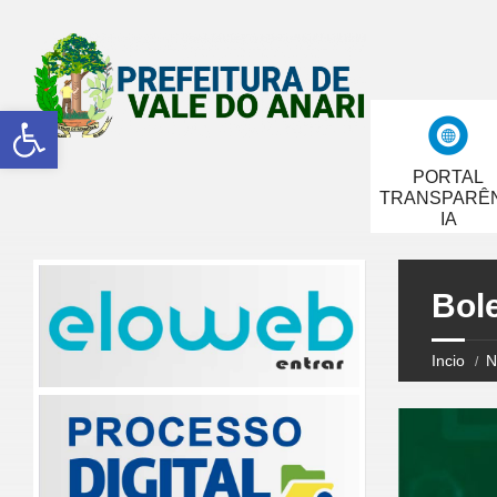
Abrir a barra de ferramentas
PORTAL
TRANSPARÊ
IA
Bol
Incio
N