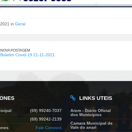
/2021 in
Geral
NOVA POSTAGEM
Boletim Covid-19 21-11-2021
FONES
LINKS UTEIS
icipal
(69) 99240-7037
Arom - Diário Oficial
dos Municípios
(69) 99242-2139
Camara Municipal de
Vale do anari
ones
Fale Conosco