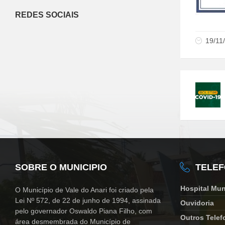
REDES SOCIAIS
19/11
SOBRE O MUNICIPIO
TELE
Hospital Mun
O Município de Vale do Anari foi criado pela
Lei Nº 572, de 22 de junho de 1994, assinada
Ouvidoria
pelo governador Oswaldo Piana Filho, com
Outros Telef
área desmembrada do Município de