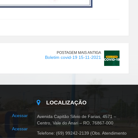
POSTAGEM MAIS ANTIGA
Boletim covid-19 15-11-2021
LOCALIZAÇÃO
Acessar
Avenida Capitão Silvio de Farias, 4571 –
Centro, Vale do Anari – RO, 76867-000
Acessar
Telefone: (69) 99242-2139 (Obs. Atendimento