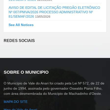
AVISO DE EDITAL DE LICITAÇÃO PREGÃO ELETRÔNICO
Nº 007/PMVA/2026 PROCESSO ADMINISTRATIVO Nº
81/SEMAF/2026
13/05/2026
See All Notices
REDES SOCIAIS
SOBRE O MUNICIPIO
O Município de Vale do Anari foi criado pela Lei Nº 572, de 22 de
junho de 1994, assinada pelo governador Oswaldo Piana Filho,
com área desmembrada do Município de Machadinho d’Oeste.
MAPA DO SITE
Hino do Vale do Anari