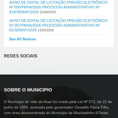
AVISO DE EDITAL DE LICITAÇÃO PREGÃO ELETRÔNICO
Nº 006/PMVA/2026 PROCESSO ADMINISTRATIVO Nº
619/SEMAF/2025
11/06/2026
AVISO DE EDITAL DE LICITAÇÃO PREGÃO ELETRÔNICO
Nº 007/PMVA/2026 PROCESSO ADMINISTRATIVO Nº
81/SEMAF/2026
13/05/2026
See All Notices
REDES SOCIAIS
SOBRE O MUNICIPIO
O Município de Vale do Anari foi criado pela Lei Nº 572, de 22 de
junho de 1994, assinada pelo governador Oswaldo Piana Filho,
com área desmembrada do Município de Machadinho d’Oeste.