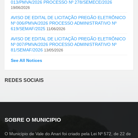
013/PMVA/2026 PROCESSO Nº 278/SEMECE/2026
19/06/2026
AVISO DE EDITAL DE LICITAÇÃO PREGÃO ELETRÔNICO
Nº 006/PMVA/2026 PROCESSO ADMINISTRATIVO Nº
619/SEMAF/2025
11/06/2026
AVISO DE EDITAL DE LICITAÇÃO PREGÃO ELETRÔNICO
Nº 007/PMVA/2026 PROCESSO ADMINISTRATIVO Nº
81/SEMAF/2026
13/05/2026
See All Notices
REDES SOCIAIS
SOBRE O MUNICIPIO
O Município de Vale do Anari foi criado pela Lei Nº 572, de 22 de