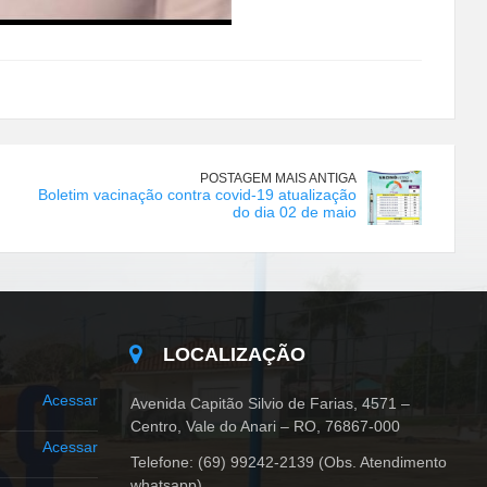
POSTAGEM MAIS ANTIGA
Boletim vacinação contra covid-19 atualização
do dia 02 de maio
LOCALIZAÇÃO
Acessar
Avenida Capitão Silvio de Farias, 4571 –
Centro, Vale do Anari – RO, 76867-000
Acessar
Telefone: (69) 99242-2139 (Obs. Atendimento
whatsapp)