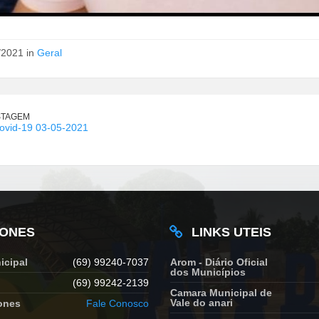
/2021 in
Geral
STAGEM
covid-19 03-05-2021
FONES
LINKS UTEIS
icipal
(69) 99240-7037
Arom - Diário Oficial
dos Municípios
(69) 99242-2139
Camara Municipal de
Vale do anari
ones
Fale Conosco