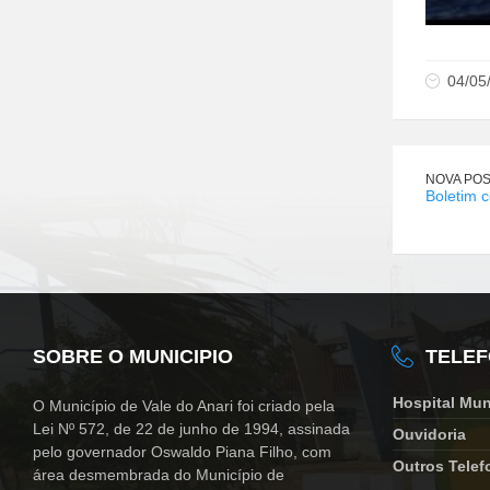
04/05
NOVA PO
Boletim 
SOBRE O MUNICIPIO
TELE
Hospital Mun
O Município de Vale do Anari foi criado pela
Lei Nº 572, de 22 de junho de 1994, assinada
Ouvidoria
pelo governador Oswaldo Piana Filho, com
Outros Telef
área desmembrada do Município de