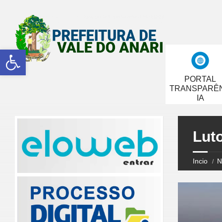
Abrir a barra de ferramentas
PORTAL
TRANSPARÊ
IA
Luto
Incio
N