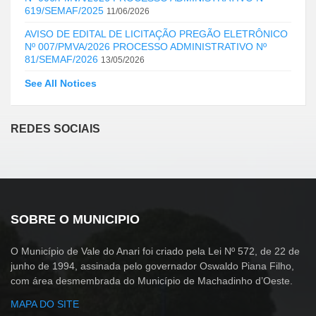
619/SEMAF/2025
11/06/2026
AVISO DE EDITAL DE LICITAÇÃO PREGÃO ELETRÔNICO
Nº 007/PMVA/2026 PROCESSO ADMINISTRATIVO Nº
81/SEMAF/2026
13/05/2026
See All Notices
REDES SOCIAIS
SOBRE O MUNICIPIO
O Município de Vale do Anari foi criado pela Lei Nº 572, de 22 de
junho de 1994, assinada pelo governador Oswaldo Piana Filho,
com área desmembrada do Município de Machadinho d’Oeste.
MAPA DO SITE