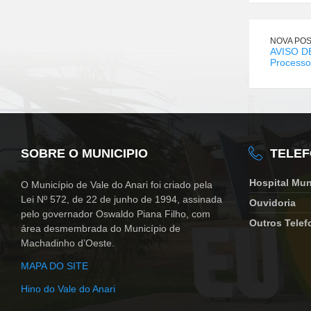
NOVA PO
AVISO D
Process
SOBRE O MUNICIPIO
TELE
Hospital Mun
O Município de Vale do Anari foi criado pela
Lei Nº 572, de 22 de junho de 1994, assinada
Ouvidoria
pelo governador Oswaldo Piana Filho, com
Outros Telef
área desmembrada do Município de
Machadinho d’Oeste.
MAPA DO SITE
Hino do Vale do Anari