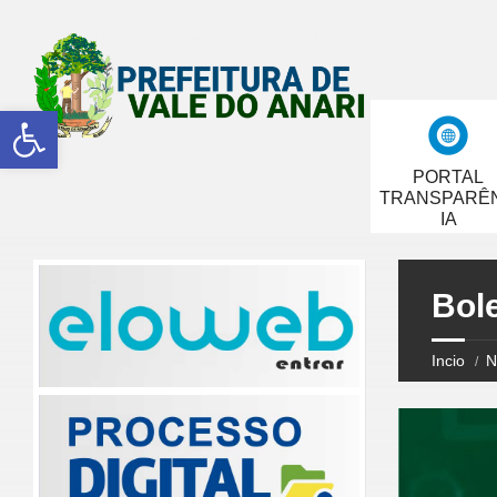
Abrir a barra de ferramentas
PORTAL
TRANSPARÊ
IA
Bol
Incio
N