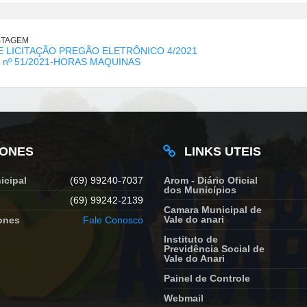
STAGEM
E LICITAÇÃO PREGÃO ELETRÔNICO 4/2021
o nº 51/2021-HORAS MAQUINAS
FONES
LINKS UTEIS
icipal
(69) 99240-7037
Arom - Diário Oficial
dos Municípios
(69) 99242-2139
Camara Municipal de
Vale do anari
ones
Fale Conosco
Instituto de
Previdência Social de
Vale do Anari
Painel de Controle
Webmail