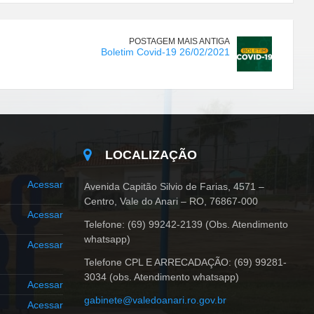
POSTAGEM MAIS ANTIGA
Boletim Covid-19 26/02/2021
LOCALIZAÇÃO
Acessar
Avenida Capitão Silvio de Farias, 4571 –
Centro, Vale do Anari – RO, 76867-000
Acessar
Telefone: (69) 99242-2139 (Obs. Atendimento
whatsapp)
Acessar
Telefone CPL E ARRECADAÇÃO: (69) 99281-
3034 (obs. Atendimento whatsapp)
Acessar
gabinete@valedoanari.ro.gov.br
Acessar