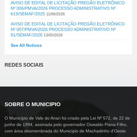
AVISO DE EDITAL DE LICITAÇÃO PREGÃO ELETRÔNICO
Nº 006/PMVA/2026 PROCESSO ADMINISTRATIVO Nº
619/SEMAF/2025
11/06/2026
AVISO DE EDITAL DE LICITAÇÃO PREGÃO ELETRÔNICO
Nº 007/PMVA/2026 PROCESSO ADMINISTRATIVO Nº
81/SEMAF/2026
13/05/2026
See All Notices
REDES SOCIAIS
SOBRE O MUNICIPIO
O Município de Vale do Anari foi criado pela Lei Nº 572, de 22 de
junho de 1994, assinada pelo governador Oswaldo Piana Filho,
com área desmembrada do Município de Machadinho d’Oeste.