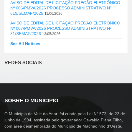
AVISO DE EDITAL DE LICITAÇÃO PREGÃO ELETRÔNICO
Nº 006/PMVA/2026 PROCESSO ADMINISTRATIVO Nº
619/SEMAF/2025
11/06/2026
AVISO DE EDITAL DE LICITAÇÃO PREGÃO ELETRÔNICO
Nº 007/PMVA/2026 PROCESSO ADMINISTRATIVO Nº
81/SEMAF/2026
13/05/2026
See All Notices
REDES SOCIAIS
SOBRE O MUNICIPIO
O Município de Vale do Anari foi criado pela Lei Nº 572, de 22 de
junho de 1994, assinada pelo governador Oswaldo Piana Filho,
com área desmembrada do Município de Machadinho d’Oeste.