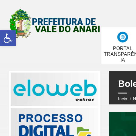
Abrir a barra de ferramentas
PORTAL
TRANSPARÊ
IA
Bole
Incio
N