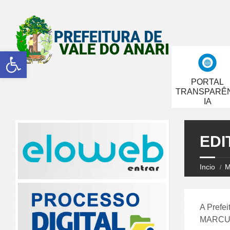
Abrir a barra de ferramentas
PORTAL
TRANSPARÊ
IA
EDI
Incio
M
A Prefei
MARCUS 