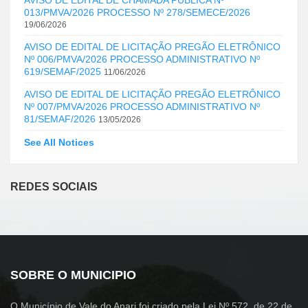
013/PMVA/2026 PROCESSO Nº 278/SEMECE/2026
19/06/2026
AVISO DE EDITAL DE LICITAÇÃO PREGÃO ELETRÔNICO
Nº 006/PMVA/2026 PROCESSO ADMINISTRATIVO Nº
619/SEMAF/2025
11/06/2026
AVISO DE EDITAL DE LICITAÇÃO PREGÃO ELETRÔNICO
Nº 007/PMVA/2026 PROCESSO ADMINISTRATIVO Nº
81/SEMAF/2026
13/05/2026
See All Notices
REDES SOCIAIS
SOBRE O MUNICIPIO
O Município de Vale do Anari foi criado pela Lei Nº 572, de 22 de