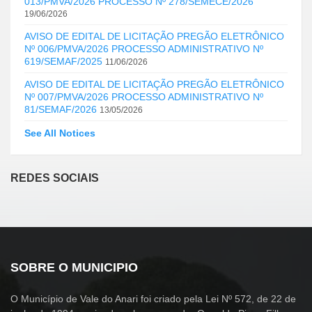
013/PMVA/2026 PROCESSO Nº 278/SEMECE/2026
19/06/2026
AVISO DE EDITAL DE LICITAÇÃO PREGÃO ELETRÔNICO
Nº 006/PMVA/2026 PROCESSO ADMINISTRATIVO Nº
619/SEMAF/2025
11/06/2026
AVISO DE EDITAL DE LICITAÇÃO PREGÃO ELETRÔNICO
Nº 007/PMVA/2026 PROCESSO ADMINISTRATIVO Nº
81/SEMAF/2026
13/05/2026
See All Notices
REDES SOCIAIS
SOBRE O MUNICIPIO
O Município de Vale do Anari foi criado pela Lei Nº 572, de 22 de