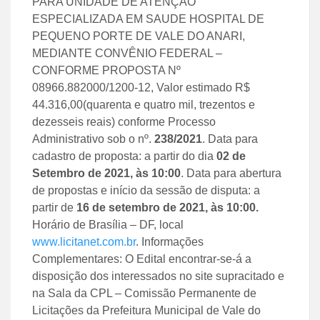
PARA UNIDADE DE ATENÇÃO
ESPECIALIZADA EM SAUDE HOSPITAL DE
PEQUENO PORTE DE VALE DO ANARI,
MEDIANTE CONVÊNIO FEDERAL –
CONFORME PROPOSTA Nº
08966.882000/1200-12, Valor estimado R$
44.316,00(quarenta e quatro mil, trezentos e
dezesseis reais) conforme Processo
Administrativo sob o nº.
238
/
2021
. Data para
cadastro de proposta: a partir do dia
02
de
Setembro de 2021
, às
10:00
. Data para abertura
de propostas e início da sessão de disputa: a
partir de
16 de setembro de 2021
, às
10:00
.
Horário de Brasília – DF, local
www.licitanet.com.br
. Informações
Complementares: O Edital encontrar-se-á a
disposição dos interessados no site supracitado e
na Sala da CPL – Comissão Permanente de
Licitações da Prefeitura Municipal de Vale do