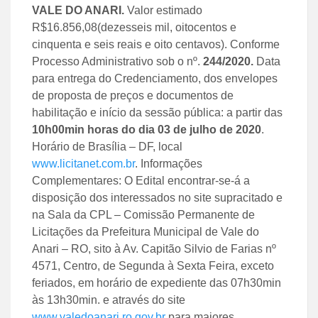
VALE DO ANARI.
Valor estimado
R$16.856,08(dezesseis mil, oitocentos e
cinquenta e seis reais e oito centavos). Conforme
Processo Administrativo sob o nº.
244/
20
20.
Data
para entrega do Credenciamento, dos envelopes
de proposta de preços e documentos de
habilitação e início da sessão pública: a partir das
10h00min horas do dia 03 de julho de 2020
.
Horário de Brasília – DF, local
www.licitanet.com.br
. Informações
Complementares: O Edital encontrar-se-á a
disposição dos interessados no site supracitado e
na Sala da CPL – Comissão Permanente de
Licitações da Prefeitura Municipal de Vale do
Anari – RO, sito à Av. Capitão Silvio de Farias nº
4571, Centro, de Segunda à Sexta Feira, exceto
feriados, em horário de expediente das 07h30min
às 13h30min. e através do site
www.valedoanari.ro.gov.br
para maiores