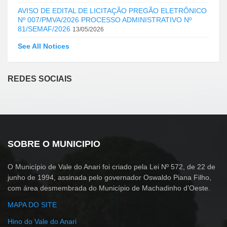
AVISO DE EDITAL DE LICITAÇÃO PREGÃO ELETRÔNICO
Nº 007/PMVA/2026 PROCESSO ADMINISTRATIVO Nº
81/SEMAF/2026
13/05/2026
See All Notices
REDES SOCIAIS
SOBRE O MUNICIPIO
O Município de Vale do Anari foi criado pela Lei Nº 572, de 22 de
junho de 1994, assinada pelo governador Oswaldo Piana Filho,
com área desmembrada do Município de Machadinho d’Oeste.
MAPA DO SITE
Hino do Vale do Anari