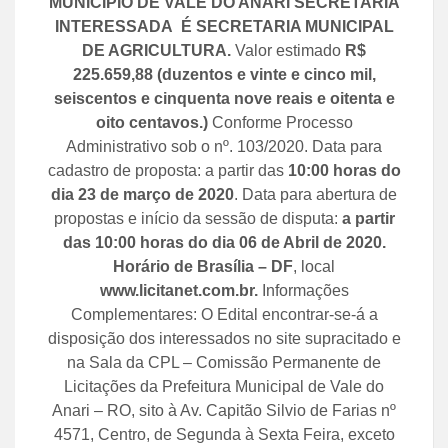
MUNICIPIO DE VALE DO ANARI SECRETARIA
INTERESSADA É SECRETARIA MUNICIPAL
DE AGRICULTURA.
Valor estimado
R$
225.659,88 (duzentos e vinte e cinco mil,
seiscentos e cinquenta nove reais e oitenta e
oito centavos.)
Conforme Processo
Administrativo sob o nº. 103/2020. Data para
cadastro de proposta: a partir das
10:00 horas do
dia 23 de março de 2020
. Data para abertura de
propostas e início da sessão de disputa:
a partir
das 10:00 horas do dia 06 de Abril de 2020.
Horário de Brasília – DF
, local
www.licitanet.com.br.
Informações
Complementares: O Edital encontrar-se-á a
disposição dos interessados no site supracitado e
na Sala da CPL – Comissão Permanente de
Licitações da Prefeitura Municipal de Vale do
Anari – RO, sito à Av. Capitão Silvio de Farias nº
4571, Centro, de Segunda à Sexta Feira, exceto