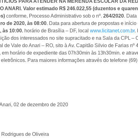
TICIOS PARA ATENDER NA MERENDA ESCOLAR DA REDE
 ANARI. Valor estimado R$ 246.022,55 (duzentos e quarenta 
s)
conforme, Processo Administrativo sob o nº.
264/
2020
. Data
ro de 2020
, às
08:00
. Data para abertura de propostas e início
, às
10:00
.
horário de Brasília – DF, local
www.licitanet.com.br
.
ição dos interessados no site supracitado e na Sala da CPL –
l de Vale do Anari – RO, sito à Av. Capitão Silvio de Farias nº
, em horário de expediente das 07h30min às 13h30min. e atrav
eletrônicos. Para maiores informações através do telefone (69
 Anari, 02 de dezembro de 2020
 Rodrigues de Oliveira