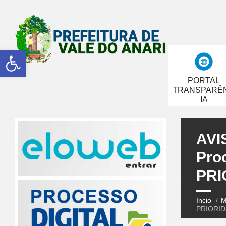
Abrir a barra de ferramentas
PORTAL
TRANSPARÊ
IA
AVI
Pro
PRI
Incio
M
PRIORID