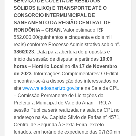
SERVIÇO DE COLETA DE RESÍDUOS
SÓLIDOS (LIXO) E TRANSPORTE ATÉ O
CONSORCIO INTERMUNICIPAL DE
SANEAMENTO DA REGIÃO CENTRAL DE
RONDÔNIA – CISAN
, Valor estimado R$
552.000,00(quinhentos e cinquenta e dois mil
reais) conforme Processo Administrativo sob o nº.
386/2023
. Data para abertura de propostas e
início da sessão de disputa: a partir das
10:00
horas – Horário Local
no dia
17 de Novembro
de 2
023
. Informações Complementares: O Edital
encontrar-se-á a disposição dos interessados no
site
www.valedoanari.ro.gov.br
e na Sala da CPL
– Comissão Permanente de Licitações da
Prefeitura Municipal de Vale do Anari – RO, A
sessão Pública será realizada na sala da CPL no
endereço na Av. Capitão Silvio de Farias nº 4571,
Centro, de Segunda à Sexta Feira, exceto
feriados, em horário de expediente das 07h30min