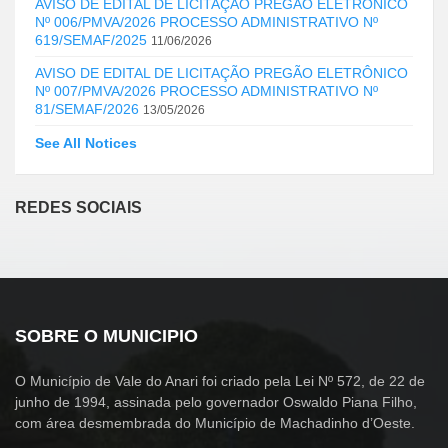
AVISO DE EDITAL DE LICITAÇÃO PREGÃO ELETRÔNICO
Nº 006/PMVA/2026 PROCESSO ADMINISTRATIVO Nº
619/SEMAF/2025
11/06/2026
AVISO DE EDITAL DE LICITAÇÃO PREGÃO ELETRÔNICO
Nº 007/PMVA/2026 PROCESSO ADMINISTRATIVO Nº
81/SEMAF/2026
13/05/2026
See All Notices
REDES SOCIAIS
SOBRE O MUNICIPIO
O Município de Vale do Anari foi criado pela Lei Nº 572, de 22 de
junho de 1994, assinada pelo governador Oswaldo Piana Filho,
com área desmembrada do Município de Machadinho d’Oeste.