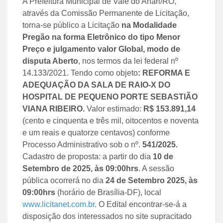
A Prefeitura Municipal de Vale do Anari/RO,
através da Comissão Permanente de Licitação,
torna-se público a Licitação
na Modalidade
Pregão na forma Eletrônico
do tipo
Menor
Preço
e julgamento valor Global,
modo de
disputa
Aberto
, nos termos da lei federal nº
14.133/2021. Tendo como objeto
:
REFORMA E
ADEQUAÇÃO DA SALA DE RAIO-X DO
HOSPITAL DE PEQUENO PORTE SEBASTIÃO
VIANA RIBEIRO
.
Valor estimado:
R$
153.891,14
(cento e cinquenta e três mil, oitocentos e noventa
e um reais e quatorze centavos) conforme
Processo Administrativo sob o nº.
541/
202
5
.
Cadastro de proposta: a partir do dia
10
de
Setembro de 2025, às
09:00
hrs
. A sessão
pública ocorrerá no dia
24 de Setembro 2025, às
09:00
hrs
(horário de Brasília-DF), local
www.licitanet.com.br
. O Edital encontrar-se-á a
disposição dos interessados no site supracitado