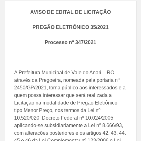
AVISO DE EDITAL DE LICITAÇÃO
PREGÃO ELETRÔNICO
35
/
2021
Processo nº
347
/
2021
A Prefeitura Municipal de Vale do Anari – RO,
através da Pregoeira, nomeada pela portaria nº
2450/GP/2021, torna público aos interessados e a
quem possa interessar que será realizada a
Licitação na modalidade de Pregão Eletrônico,
tipo Menor Preço, nos termos da Lei nº
10.520/020, Decreto Federal nº 10.024/2005
aplicando-se subsidiariamente a Lei nº 8.666/93,
com alterações posteriores e os artigos 42, 43, 44,
45 e 46 da Lei Complementar nº 123/2006 e Lei