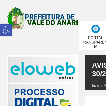
Abrir a barra de ferramentas
PORTAL
TRANSPARÊ
IA
AVI
30/
Incio
M