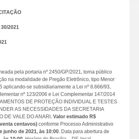
ICITAÇÃO
O
30
/
2021
021
meada pela portaria nº 2450/GP/2021, torna público
ação na modalidade de Pregão Eletrônico, tipo Menor
5 aplicando-se subsidiariamente a Lei nº 8.666/93,
omplementar nº 123/2006 e Lei Complementar 147/2014
EQUIPAMENTOS DE PROTEÇÃO INDIVIDUAL E TESTES
TENDER AS NECESSIDADES DA SECRETARIA
O DE VALE DO ANARI.
Valor estimado R$
noventa centavos)
conforme Processo Administrativo
e junho de 2021
, às
10:00
. Data para abertura de
1
, às
10:00
.
Horário de Brasília – DF, local