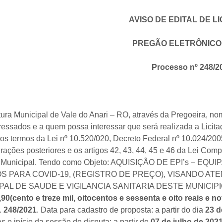
AVISO DE EDITAL DE L
PREGÃO ELETRÔNIC
Processo nº
248
/
2
tura Municipal de Vale do Anari – RO, através da Pregoeira, no
ressados e a quem possa interessar que será realizada a Licit
os termos da Lei nº 10.520/020, Decreto Federal nº 10.024/200
rações posteriores e os artigos 42, 43, 44, 45 e 46 da Lei C
o Municipal. Tendo como Objeto: AQUISIÇÃO DE EPI’s – 
S PARA COVID-19, (REGISTRO DE PREÇO), VISANDO A
PAL DE SAUDE E VIGILANCIA SANITARIA DESTE MUNICIPI
,90(cento e treze mil, oitocentos e sessenta e oito reais e 
.
248
/
2021
. Data para cadastro de proposta: a partir do dia
23 d
s e início da sessão de disputa: a partir de
07 de julho de 202