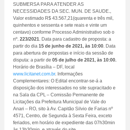
SUBMERSA PARA ATENDER AS
NECESSIDADES DA SEC. MUN. DE SAUDE.,
Valor estimado R$ 43.567,21(quarenta e três mil,
quinhentos e sessenta e sete reais e vinte um
centavo) conforme Processo Administrativo sob o
nº.
223
/
2021
. Data para cadastro de proposta: a
partir do dia
15 de junho de 2021
, às
10:00
. Data
para abertura de propostas e início da sessão de
disputa: a partir de
05 de julho de 2021
, às
10:00
.
Horário de Brasília – DF, local
www.licitanet.com.br
. Informações
Complementares: O Edital encontrar-se-á a
disposição dos interessados no site supracitado e
na Sala da CPL – Comissão Permanente de
Licitações da Prefeitura Municipal de Vale do
Anari – RO, sito à Av. Capitão Silvio de Farias nº
4571, Centro, de Segunda à Sexta Feira, exceto
feriados, em horário de expediente das 07h30min
às 13h30min. e através do site