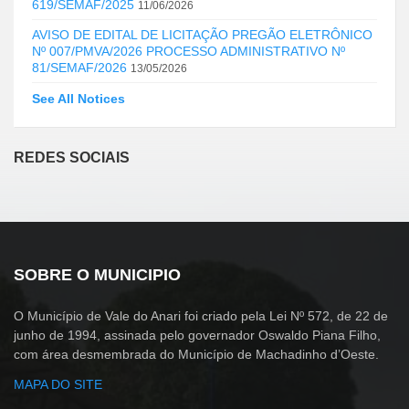
619/SEMAF/2025
11/06/2026
AVISO DE EDITAL DE LICITAÇÃO PREGÃO ELETRÔNICO
Nº 007/PMVA/2026 PROCESSO ADMINISTRATIVO Nº
81/SEMAF/2026
13/05/2026
See All Notices
REDES SOCIAIS
SOBRE O MUNICIPIO
O Município de Vale do Anari foi criado pela Lei Nº 572, de 22 de
junho de 1994, assinada pelo governador Oswaldo Piana Filho,
com área desmembrada do Município de Machadinho d’Oeste.
MAPA DO SITE