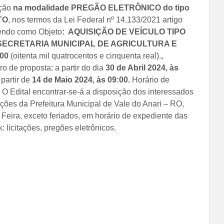
ação
na modalidade PREGÃO ELETRÔNICO do tipo
TO
, nos termos da Lei Federal nº 14.133/2021 artigo
Tendo como Objeto
:
AQUISIÇÃO
DE
VEÍCULO TIPO
ECRETARIA MUNICIPAL DE AGRICULTURA E
00
(oitenta mil quatrocentos e cinquenta real).
,
o de proposta: a partir do dia
30 de Abril 2024, às
 partir de
14 de Maio 2024, às
09:00
.
Horário de
O Edital encontrar-se-á a disposição dos interessados
ões da Prefeitura Municipal de Vale do Anari – RO,
 Feira, exceto feriados, em horário de expediente das
k: licitações, pregões eletrônicos.