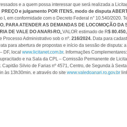
ressados e a quem possa interessar que será realizada a Licit
PREÇO e julgamento POR ITENS
,
modo de disputa ABER
so I, em conformidade com o Decreto Federal n° 10.540/2020. 
O,
PARA ATENDER AS DEMANDAS DE LOCOMOÇÃO DA S
IA DE VALE DO ANARI-RO
.
VALOR estimado de R
$
80.450,
 Processo Administrativo sob o nº.
216/
202
4.
Data para cadastr
Data para abertura de propostas e início da sessão de disputa: a
 – DF, local
www.licitanet.com.br
. Informações Complementares: 
supracitado e na Sala da CPL – Comissão Permanente de Licitaç
v. Capitão Silvio de Farias nº 4571, Centro, de Segunda à Sexta
n às 13h30min. e através do site
www.valedoanari.ro.gov.br
lin