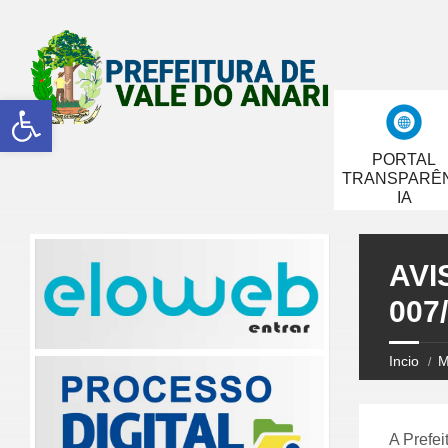
Abrir a barra de ferramentas
PORTAL
TRANSPARÊ
IA
AVI
007
Incio
M
A Prefei