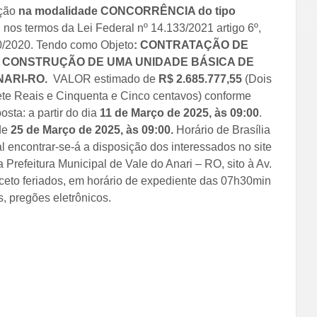
ação
na modalidade CONCORRÊNCIA do tipo
, nos termos da Lei Federal nº 14.133/2021 artigo 6º,
40/2020. Tendo como Objeto
: CONTRATAÇÃO DE
CONSTRUÇÃO DE UMA UNIDADE BÁSICA DE
NARI-RO
.
VALOR estimado de
R$
2.685.777,55
(Dois
Sete Reais e Cinquenta e Cinco centavos) conforme
sta: a partir do dia
11 de Março de 2025, às 09:00
.
 de
25 de Março de 2025, às
09:00.
Horário de Brasília
 encontrar-se-á a disposição dos interessados no site
refeitura Municipal de Vale do Anari – RO, sito à Av.
xceto feriados, em horário de expediente das 07h30min
es, pregões eletrônicos.