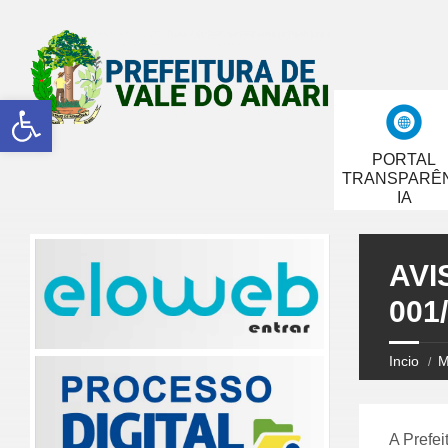
Abrir a barra de ferramentas
PORTAL
TRANSPARÊ
IA
AVI
001
Incio
M
A Prefei