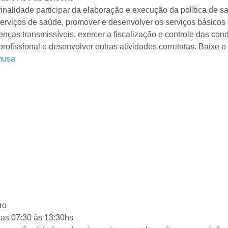
finalidade participar da elaboração e execução da política de s
erviços de saúde, promover e desenvolver os serviços básicos 
nças transmissíveis, exercer a fiscalização e controle das con
ofissional e desenvolver outras atividades correlatas. Baixe o
musa
ro
das 07:30 às 13:30hs