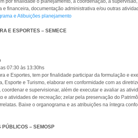
em por finalidade o planejamento, a coordenação, a supervisão
 e financeira, documentação administrativa e/ou outras ativida
rama e Atibuições planejamento
RA E ESPORTES – SEMECE
o
das 07:30 às 13:30hs
a e Esportes, tem por finalidade participar da formulação e exec
, Esporte e Turismo, elaborar em conformidade com as diretri
coordenar e supervisionar, além de executar e avaliar as ativi
 e atividades de recreação; zelar pela preservação do Patrimôn
orrelatas. Baixe o organograma e as atribuições na íntegra con
S PÚBLICOS – SEMOSP