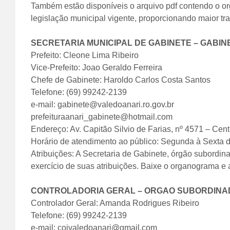
Também estão disponíveis o arquivo pdf contendo o or
legislação municipal vigente, proporcionando maior tr
SECRETARIA MUNICIPAL DE GABINETE – GABIN
Prefeito: Cleone Lima Ribeiro
Vice-Prefeito: Joao Geraldo Ferreira
Chefe de Gabinete: Haroldo Carlos Costa Santos
Telefone: (69) 99242-2139
e-mail: gabinete@valedoanari.ro.gov.br
prefeituraanari_gabinete@hotmail.com
Endereço: Av. Capitão Silvio de Farias, nº 4571 – Cent
Horário de atendimento ao público: Segunda à Sexta 
Atribuições: A Secretaria de Gabinete, órgão subordina
exercício de suas atribuições. Baixe o organograma e 
CONTROLADORIA GERAL – ORGAO SUBORDINAD
Controlador Geral: Amanda Rodrigues Ribeiro
Telefone: (69) 99242-2139
e-mail: coivaledoanari@gmail.com