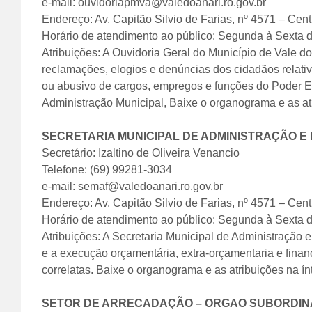
e-mail: ouvidoriapmva@valedoanari.ro.gov.br
Endereço: Av. Capitão Silvio de Farias, nº 4571 – Cent
Horário de atendimento ao público: Segunda à Sexta 
Atribuições: A Ouvidoria Geral do Município de Vale 
reclamações, elogios e denúncias dos cidadãos relativ
ou abusivo de cargos, empregos e funções do Poder Ex
Administração Municipal, Baixe o organograma e as at
SECRETARIA MUNICIPAL DE ADMINISTRAÇÃO E
Secretário: Izaltino de Oliveira Venancio
Telefone: (69) 99281-3034
e-mail: semaf@valedoanari.ro.gov.br
Endereço: Av. Capitão Silvio de Farias, nº 4571 – Cent
Horário de atendimento ao público: Segunda à Sexta 
Atribuições: A Secretaria Municipal de Administração 
e a execução orçamentária, extra-orçamentaria e finan
correlatas. Baixe o organograma e as atribuições na í
SETOR DE ARRECADAÇÃO – ORGAO SUBORDINA