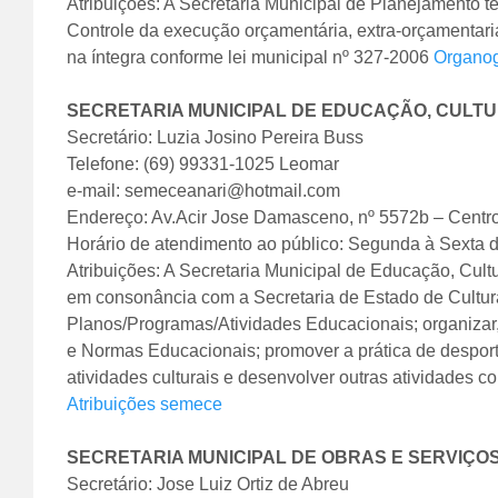
Atribuições: A Secretaria Municipal de Planejamento t
Controle da execução orçamentária, extra-orçamentaria
na íntegra conforme lei municipal nº 327-2006
Organog
SECRETARIA MUNICIPAL DE EDUCAÇÃO, CULTU
Secretário: Luzia Josino Pereira Buss
Telefone: (69) 99331-1025 Leomar
e-mail: semeceanari@hotmail.com
Endereço: Av.Acir Jose Damasceno, nº 5572b – Centr
Horário de atendimento ao público: Segunda à Sexta 
Atribuições: A Secretaria Municipal de Educação, Cultur
em consonância com a Secretaria de Estado de Cultura
Planos/Programas/Atividades Educacionais; organizar, 
e Normas Educacionais; promover a prática de desporto
atividades culturais e desenvolver outras atividades c
Atribuições semece
SECRETARIA MUNICIPAL DE OBRAS E SERVIÇO
Secretário: Jose Luiz Ortiz de Abreu